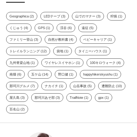
Geographica (2)
LEDテープ (3)
山でのマナー (3)
狩猟 (1)
くじゅう (4)
GPS (1)
渓谷 (6)
遠征 (5)
ファミリー登山 (3)
自然が教科書 (4)
ベビーキャリア (1)
トレイルランニング (12)
袋地 (1)
タイニーハウス (1)
九州脊梁山地 (1)
ワイヤレスイヤホン (1)
100キロウォーク (4)
南畑 (6)
五ケ山 (14)
野口健 (1)
happyhikerskyushu (1)
那珂川グルメ (7)
ナカイチ (1)
山岳事故 (5)
遭難防止 (10)
屋久島 (3)
那珂川あそ部 (3)
TrailNote (1)
gpx (1)
百名山 (2)