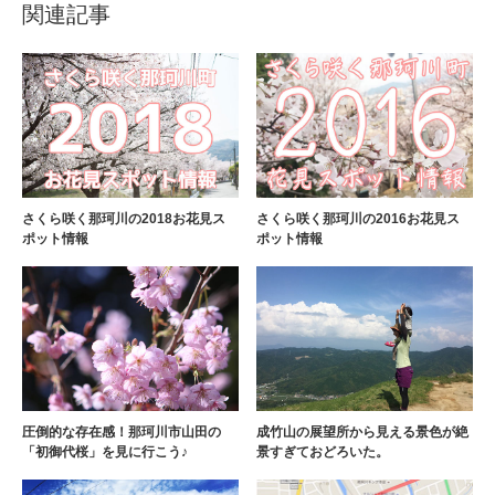
関連記事
さくら咲く那珂川の2018お花見ス
さくら咲く那珂川の2016お花見ス
ポット情報
ポット情報
圧倒的な存在感！那珂川市山田の
成竹山の展望所から見える景色が絶
「初御代桜」を見に行こう♪
景すぎておどろいた。