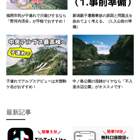
福岡市民が子連れで川遊びするなら
新潟親子遭難事故の原因と問題点を
「野河内渓谷」が手軽でおすすめ！
改めてよく考える。（1.入山前の準
備）
子連れでアルプスデビューは木曽駒
中ノ島公園の混雑がイヤなら「不入
ケ岳がおすすめ！
道水辺公園」がオススメです♪
最新記事