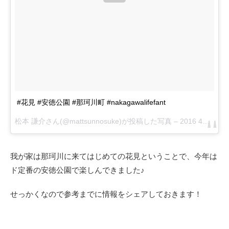
#花見 #安徳公園 #那珂川町 #nakagawalifefant
松本 謙介さん(@mattsunnosuke)が投稿した写真 –
2016 4月 1 11:25午後 PDT
我が家は那珂川に来てはじめての花見ということで、今年は
ド定番の安徳公園で楽しんできました♪
せっかくなので参考までに情報をシェアしておきます！