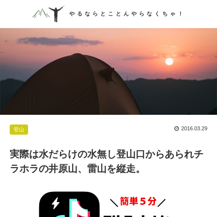
やるならとことんやらなくちゃ！
2016.03.29

登山
実際は水だらけの水無し登山口からあられチ
ラホラの井原山、雷山を縦走。