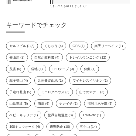
＼まっつんもGETしました♪／
キーワードでチェック
セルフビルド (3)
くじゅう (4)
GPS (1)
楽天リーベイツ (1)
登山届 (2)
自然が教科書 (4)
トレイルランニング (12)
災害 (6)
袋地 (1)
LEDテープ (3)
狩猟 (1)
親子登山 (4)
九州脊梁山地 (1)
ワイヤレスイヤホン (1)
子連れ登山 (5)
ミニログハウス (3)
山でのマナー (3)
山岳事故 (5)
南畑 (6)
ナカイチ (1)
那珂川あそ部 (3)
ベビーキャリア (1)
世界自然遺産 (3)
TrailNote (1)
100キロウォーク (4)
遭難防止 (10)
五ケ山 (14)