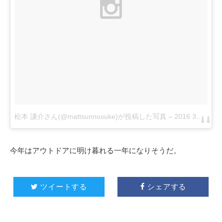
松本 謙介さん(@mattsunnosuke)が投稿した写真
–
2016 3月 27 9:19午後 PDT
今年はアウトドアに明け暮れる一年になりそうだ。
ツイートする
シェアする

