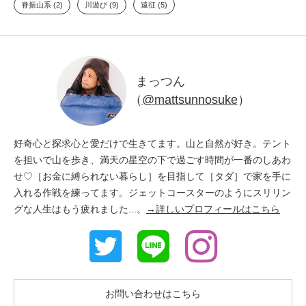
脊振山系 (2)
川遊び (9)
遠征 (5)
まっつん
（
@mattsunnosuke
）
好奇心と探求心と愛だけで生きてます。山と自然が好き。テント
を担いで山を歩き、満天の星空の下で過ごす時間が一番のしあわ
せ♡［お金に縛られない暮らし］を目指して［タダ］で家を手に
入れる作戦を練ってます。ジェットコースターのようにスリリン
グな人生はもう疲れました...。
→詳しいプロフィールはこちら
お問い合わせはこちら