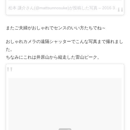
松本 謙介さん(@mattsunnosuke)が投稿した写真
–
2016 3月 28 3:28午前 PDT
またご夫婦がおしゃれでセンスのいい方たちでね～
おしゃれカメラの遠隔シャッターでこんな写真まで撮れまし
た。
ちなみにこれは井原山から縦走した雷山ピーク。