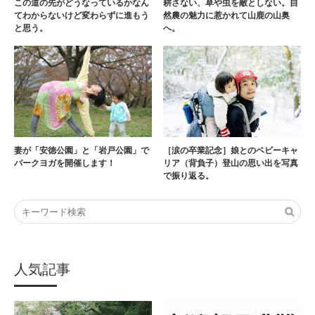
この道の先がどうなっているかなん
耕さない、草や虫を敵としない。自
てわからないけど変わらずに進もう
然農の魅力に惹かれて山鹿の山奥
と思う。
へ。
［涙の卒業記念］娘とのベビーキャ
妻が「安徳公園」と「岩戸公園」で
リア（背負子）登山の思い出を写真
パークヨガを開催します！
で振り返る。
人気記事