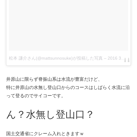
松本 謙介さん(@mattsunnosuke)が投稿した写真
–
2016 3月 28 3:31午前 PDT
井原山に限らず脊振山系は水流が豊富だけど、
特に井原山の水無し登山口からのコースはしばらく水流に沿
って登るのでサイコーです。
ん？水無し登山口？
国土交通省にクレーム入れときますｗ