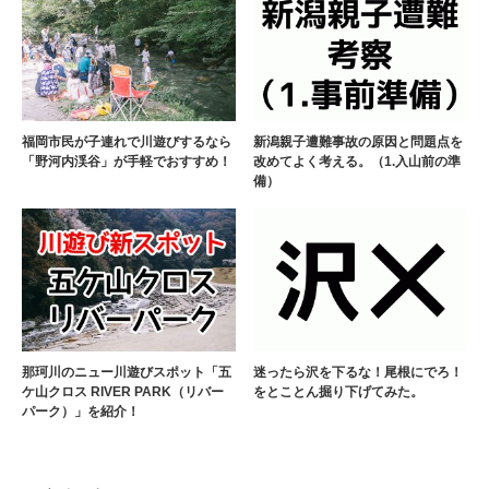
福岡市民が子連れで川遊びするなら
新潟親子遭難事故の原因と問題点を
「野河内渓谷」が手軽でおすすめ！
改めてよく考える。（1.入山前の準
備）
那珂川のニュー川遊びスポット「五
迷ったら沢を下るな！尾根にでろ！
ケ山クロス RIVER PARK（リバー
をとことん掘り下げてみた。
パーク）」を紹介！