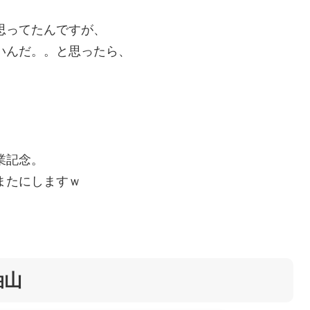
思ってたんですが、
いんだ。。と思ったら、
業記念。
またにしますｗ
油山