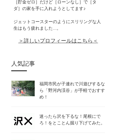
［貯金ゼロ］だけど［ローンなし］で［タ
ダ］の家を手に入れようとしてます♪
ジェットコースターのようにスリリングな人
生はもう疲れました...。
＞詳しいプロフィールはこちら＜
人気記事
福岡市民が子連れで川遊びするな
ら「野河内渓谷」が手軽でおすす
め！
迷ったら沢を下るな！尾根にで
ろ！をとことん掘り下げてみた。