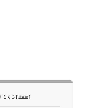
もくじ
[
]
非表示