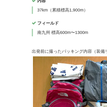
内容
37km（累積標高1,900m）
フィールド
南九州 標高600m〜1300m
出発前に撮ったパッキング内容（装備