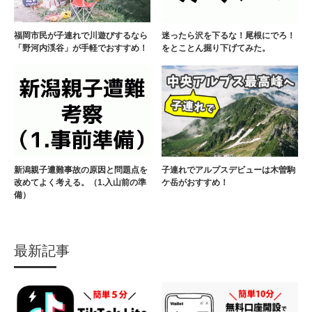
福岡市民が子連れで川遊びするなら
迷ったら沢を下るな！尾根にでろ！
「野河内渓谷」が手軽でおすすめ！
をとことん掘り下げてみた。
新潟親子遭難事故の原因と問題点を
子連れでアルプスデビューは木曽駒
改めてよく考える。（1.入山前の準
ケ岳がおすすめ！
備）
最新記事