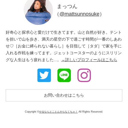
まっつん
（
@mattsunnosuke
）
好奇心と探求心と愛だけで生きてます。山と自然が好き。テント
を担いで山を歩き、満天の星空の下で過ごす時間が一番のしあわ
せ♡［お金に縛られない暮らし］を目指して［タダ］で家を手に
入れる作戦を練ってます。ジェットコースターのようにスリリン
グな人生はもう疲れました...。
→詳しいプロフィールはこちら
お問い合わせはこちら
Copyright ©
やるならとことんやらなくちゃ！
All Rights Reserved.