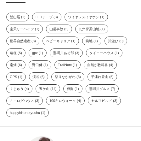
登山届 (2)
LEDテープ (3)
ワイヤレスイヤホン (1)
楽天リーベイツ (1)
山岳事故 (5)
九州脊梁山地 (1)
世界自然遺産 (3)
ベビーキャリア (1)
袋地 (1)
川遊び (9)
遠征 (5)
gpx (1)
那珂川あそ部 (3)
タイニーハウス (1)
南畑 (6)
野口健 (1)
TrailNote (1)
自然が教科書 (4)
GPS (1)
渓谷 (6)
祭りなかがわ (3)
子連れ登山 (5)
くじゅう (4)
五ケ山 (14)
狩猟 (1)
那珂川グルメ (7)
ミニログハウス (3)
100キロウォーク (4)
セルフビルド (3)
happyhikerskyushu (1)