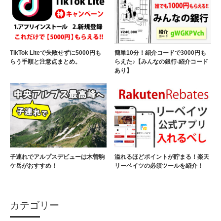
TikTok Liteで失敗せずに5000円も
簡単10分！紹介コードで3000円も
らう手順と注意点まとめ。
らえた♪【みんなの銀行-紹介コード
あり】
子連れでアルプスデビューは木曽駒
溢れるほどポイントが貯まる！楽天
ケ岳がおすすめ！
リーベイツの必須ツールを紹介！
カテゴリー