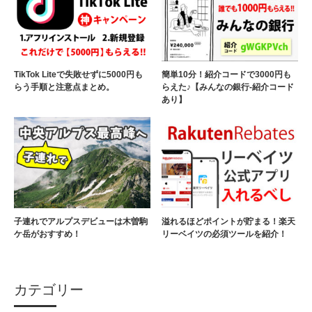
TikTok Liteで失敗せずに5000円も
簡単10分！紹介コードで3000円も
らう手順と注意点まとめ。
らえた♪【みんなの銀行-紹介コード
あり】
子連れでアルプスデビューは木曽駒
溢れるほどポイントが貯まる！楽天
ケ岳がおすすめ！
リーベイツの必須ツールを紹介！
カテゴリー