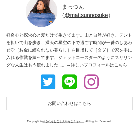
まっつん
（
@mattsunnosuke
）
好奇心と探求心と愛だけで生きてます。山と自然が好き。テント
を担いで山を歩き、満天の星空の下で過ごす時間が一番のしあわ
せ♡［お金に縛られない暮らし］を目指して［タダ］で家を手に
入れる作戦を練ってます。ジェットコースターのようにスリリン
グな人生はもう疲れました...。
→詳しいプロフィールはこちら
お問い合わせはこちら
Copyright ©
やるならとことんやらなくちゃ！
All Rights Reserved.