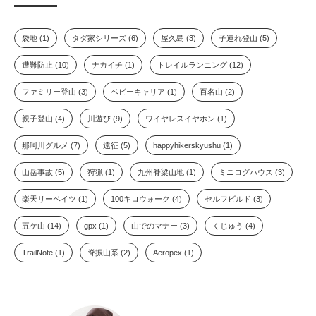
袋地 (1)
タダ家シリーズ (6)
屋久島 (3)
子連れ登山 (5)
遭難防止 (10)
ナカイチ (1)
トレイルランニング (12)
ファミリー登山 (3)
ベビーキャリア (1)
百名山 (2)
親子登山 (4)
川遊び (9)
ワイヤレスイヤホン (1)
那珂川グルメ (7)
遠征 (5)
happyhikerskyushu (1)
山岳事故 (5)
狩猟 (1)
九州脊梁山地 (1)
ミニログハウス (3)
楽天リーベイツ (1)
100キロウォーク (4)
セルフビルド (3)
五ケ山 (14)
gpx (1)
山でのマナー (3)
くじゅう (4)
TrailNote (1)
脊振山系 (2)
Aeropex (1)