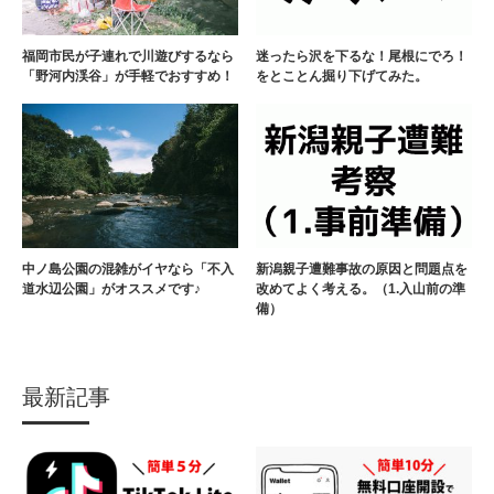
福岡市民が子連れで川遊びするなら
迷ったら沢を下るな！尾根にでろ！
「野河内渓谷」が手軽でおすすめ！
をとことん掘り下げてみた。
中ノ島公園の混雑がイヤなら「不入
新潟親子遭難事故の原因と問題点を
道水辺公園」がオススメです♪
改めてよく考える。（1.入山前の準
備）
最新記事