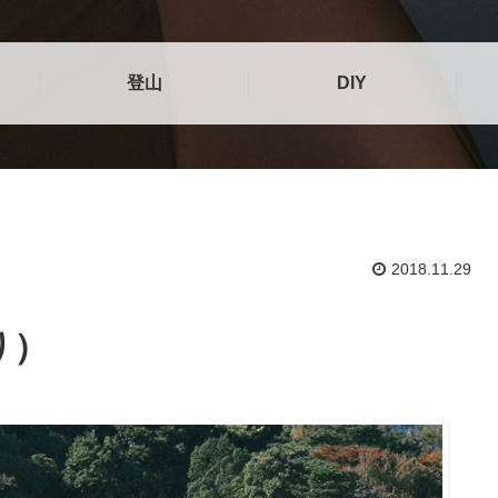
登山
DIY
2018.11.29

り）