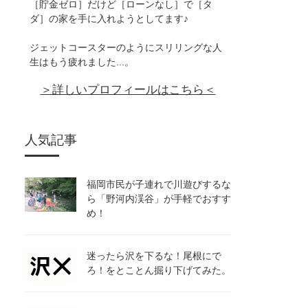
［貯金ゼロ］だけど［ローンなし］で［タ
ダ］の家を手に入れようとしてます♪
ジェットコースターのようにスリリングな人
生はもう疲れました...。
＞詳しいプロフィールはこちら＜
人気記事
福岡市民が子連れで川遊びするな
ら「野河内渓谷」が手軽でおすす
め！
迷ったら沢を下るな！尾根にで
ろ！をとことん掘り下げてみた。