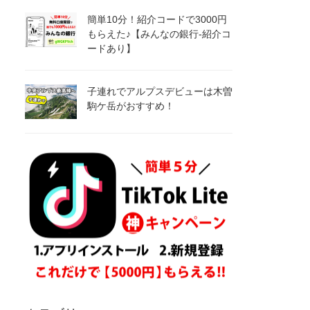
簡単10分！紹介コードで3000円
もらえた♪【みんなの銀行-紹介コ
ードあり】
子連れでアルプスデビューは木曽
駒ケ岳がおすすめ！
溢れるほどポイントが貯まる！楽
天リーベイツの必須ツールを紹
介！
【終了間近！】ほぼタダでビット
コインがもらえる最後のチャン
ス！？