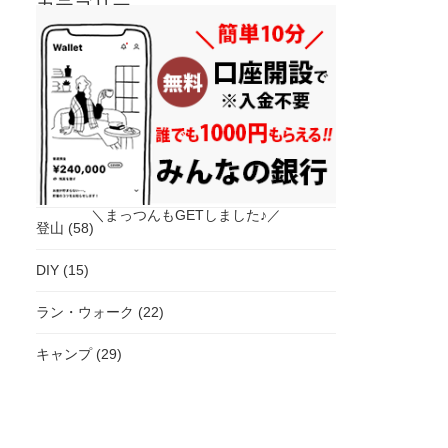
カテゴリー
雑記 (47)
那珂川のこと (62)
移住と暮らし (19)
自然農 (9)
＼まっつんもGETしました♪／
登山 (58)
DIY (15)
ラン・ウォーク (22)
キャンプ (29)